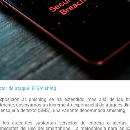
ctor de ataque: El Smishing
exposición al phishing se ha extendido más allá de las b
almente, observamos un incremento exponencial de ataques diri
ensajería de texto (SMS), una variante denominada smishing.
, los atacantes suplantan servicios de entrega o alertas 
mediatez del uso del smartphone. La metodología para aplic