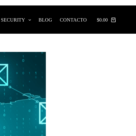
 SECURITY
BLOG
CONTACTO
$
0.00