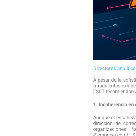
5 vectores analític
A pesar de la sofis
fraudulentos exhibe
ESET recomiendan a
1. Incoherencia en 
Aunque el encabeza
dirección de corre
organizaciones f
@empresa.com). Si 