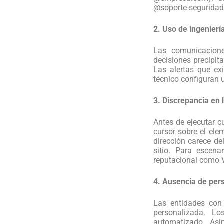
@soporte-seguridad
2. Uso de ingenierí
Las comunicacione
decisiones precipit
Las alertas que e
técnico configuran u
3. Discrepancia en 
Antes de ejecutar c
cursor sobre el ele
dirección carece del
sitio. Para escena
reputacional como V
4. Ausencia de pers
Las entidades con 
personalizada. L
automatizado. Asi