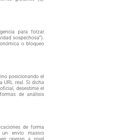
gencia para forzar
ividad sospechosa”).
conómica o bloqueo
tino posicionando el
a URL real. Si dicha
oficial, desestime el
aformas de análisis
ficaciones de forma
n un envío masivo
men operan a nivel