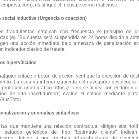
-empresa.com), clasifique el mensaje como malicioso.
a social inductiva (Urgencia o coacción)
s fraudulentas emplean con frecuencia el principio de ur
adas (ej. “Su cuenta será suspendida en 24 horas debido a act
xigen una acción inmediata bajo amenaza de penalización e
n indicador clásico de fraude.
los hipervínculos
ualquier enlace o botón de acción, verifique la dirección de des
mento. La esquina inferior izquierda del navegador desplegará l
 protocolo criptográfico https:// o no se alinea con el dominio 
rios de alta incertidumbre, evalúe el enlace mediante plat
irusTotal.
onalización y anomalías sintácticas
las que mantiene una relación contractual dirigen sus noti
os saludos genéricos del tipo “Estimado cliente” indica
mismo, debido a que muchas infraestructuras de cibercri