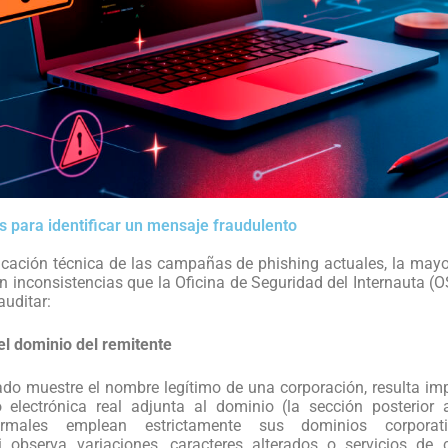
os para identificar un mensaje fraudulento
ticación técnica de las campañas de phishing actuales, la may
n inconsistencias que la Oficina de Seguridad del Internauta (OS
uditar:
el dominio del remitente
do muestre el nombre legítimo de una corporación, resulta imp
o electrónica real adjunta al dominio (la sección posterior
ormales emplean estrictamente sus dominios corporativ
observa variaciones, caracteres alterados o servicios de co