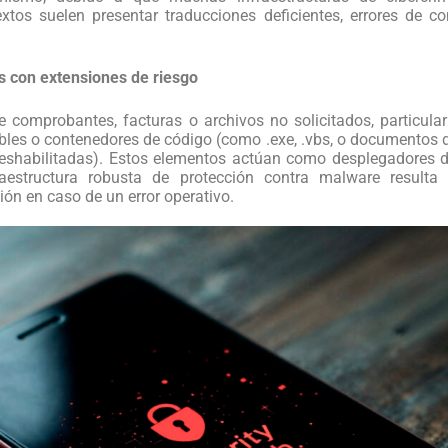
textos suelen presentar traducciones deficientes, errores de c
s con extensiones de riesgo
e comprobantes, facturas o archivos no solicitados, particul
bles o contenedores de código (como .exe, .vbs, o documentos
eshabilitadas). Estos elementos actúan como desplegadores d
aestructura robusta de protección contra malware resulta 
ción en caso de un error operativo.