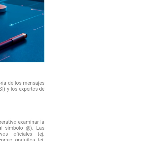
oría de los mensajes
I) y los expertos de
erativo examinar la
 al símbolo @). Las
os oficiales (ej.
rreo gratuitos (ej.