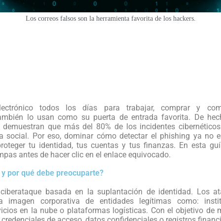
Los correos falsos son la herramienta favorita de los hackers.
lectrónico todos los días para trabajar, comprar y comu
también lo usan como su puerta de entrada favorita. De hec
 demuestran que más del 80% de los incidentes cibernético
ía social. Por eso, dominar cómo detectar el phishing ya no e
proteger tu identidad, tus cuentas y tus finanzas. En esta gu
ampas antes de hacer clic en el enlace equivocado.
g y por qué debe preocuparte?
ciberataque basada en la suplantación de identidad. Los a
a imagen corporativa de entidades legítimas como: instit
icios en la nube o plataformas logísticas. Con el objetivo de 
 credenciales de acceso, datos confidenciales o registros financ